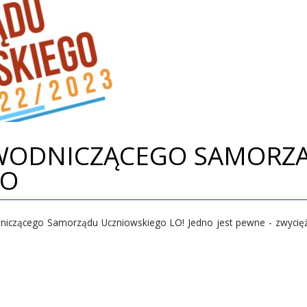
WODNICZĄCEGO SAMORZ
LO
iczącego Samorządu Uczniowskiego LO! Jedno jest pewne - zwycięży