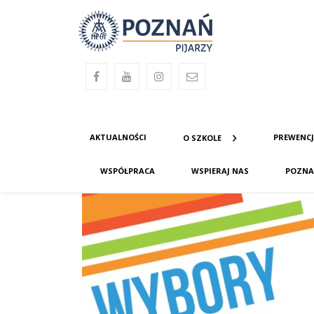
AKTUALNOŚCI
PREWENC
O SZKOLE
WSPÓŁPRACA
WSPIERAJ NAS
POZNA