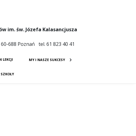
ów im. św. Józefa Kalasancjusza
4 60-688 Poznań tel. 61 823 40 41
N LEKCJI
MY I NASZE SUKCESY
E SZKOŁY