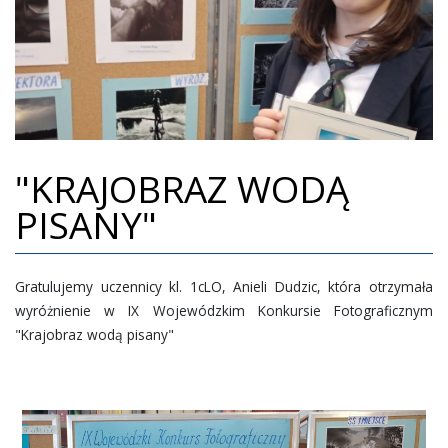
BIBLIOTEKA
RADA RODZICÓW
PLAN LEKCJI
MY I NASZE SUKCESY
"KRAJOBRAZ WODĄ
WSPÓŁPRACA
PISANY"
WSPIERAJ NAS
POZNAŃSKI BIEG JOŃCA
Gratulujemy uczennicy kl. 1cLO, Anieli Dudzic, która otrzymała
REKRUTACJA
wyróżnienie w IX Wojewódzkim Konkursie Fotograficznym
KONTAKT
"Krajobraz wodą pisany"
20 LECIE SZKOŁY