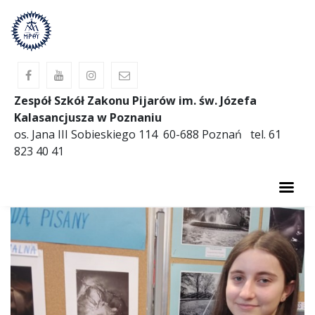
Zespół Szkół Zakonu Pijarów im. św. Józefa
Kalasancjusza w Poznaniu
os. Jana III Sobieskiego 114 60-688 Poznań tel. 61
823 40 41
AKTUALNOŚCI
O SZKOLE
PREWENCJA
OBIADY