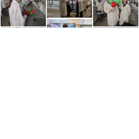
Zespół Szkół Zakonu Pijarów im. św. Józefa