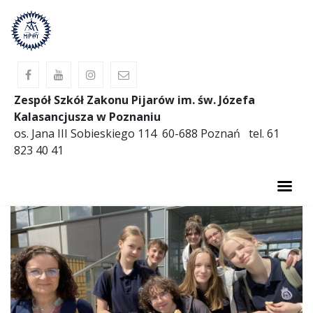
Zespół Szkół Zakonu Pijarów im. św. Józefa
Kalasancjusza w Poznaniu
os. Jana III Sobieskiego 114 60-688 Poznań tel. 61
823 40 41
AKTUALNOŚCI
O SZKOLE
PREWENCJA
OBIADY