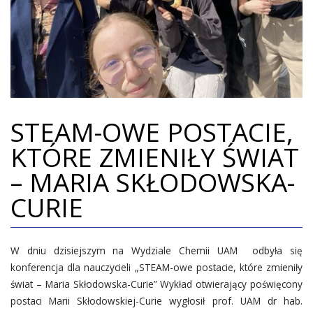
BIBLIOTEKA
RADA RODZICÓW
PLAN LEKCJI
MY I NASZE SUKCESY
STEAM-OWE POSTACIE,
WSPÓŁPRACA
KTÓRE ZMIENIŁY ŚWIAT
WSPIERAJ NAS
– MARIA SKŁODOWSKA-
POZNAŃSKI BIEG JOŃCA
CURIE
REKRUTACJA
KONTAKT
W dniu dzisiejszym na Wydziale Chemii UAM odbyła się
20 LECIE SZKOŁY
konferencja dla nauczycieli „STEAM-owe postacie, które zmieniły
świat – Maria Skłodowska-Curie” Wykład otwierający poświęcony
postaci Marii Skłodowskiej-Curie wygłosił prof. UAM dr hab.