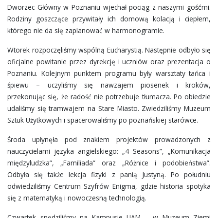
Dworzec Główny w Poznaniu wjechał pociąg z naszymi gośćmi.
Rodziny goszczące przywitały ich domową kolacją i ciepłem,
którego nie da się zaplanować w harmonogramie.
Wtorek rozpoczęliśmy wspólną Eucharystią. Następnie odbyło się
oficjalne powitanie przez dyrekcję i uczniów oraz prezentacja o
Poznaniu. Kolejnym punktem programu były warsztaty tańca i
śpiewu – uczyliśmy się nawzajem piosenek i kroków,
przekonując się, że radość nie potrzebuje tłumacza. Po obiedzie
udaliśmy się tramwajem na Stare Miasto. Zwiedziliśmy Muzeum
Sztuk Użytkowych i spacerowaliśmy po poznańskiej starówce.
Środa upłynęła pod znakiem projektów prowadzonych z
nauczycielami języka angielskiego: „4 Seasons”, „Komunikacja
międzyludzka”, „Familiada” oraz „Różnice i podobieństwa”.
Odbyła się także lekcja fizyki z panią Justyną. Po południu
odwiedziliśmy Centrum Szyfrów Enigma, gdzie historia spotyka
się z matematyką i nowoczesną technologią.
Czwartek spędziliśmy na Kampusie UAM – w Muzeum Ziemi