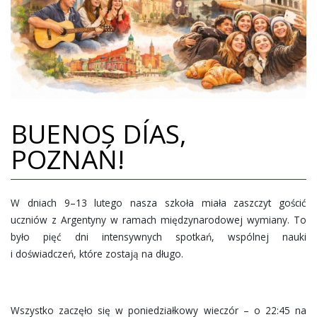
BIBLIOTEKA
RADA RODZICÓW
PLAN LEKCJI
MY I NASZE SUKCESY
BUENOS DÍAS,
WSPÓŁPRACA
POZNAŃ!
WSPIERAJ NAS
POZNAŃSKI BIEG JOŃCA
W dniach 9–13 lutego nasza szkoła miała zaszczyt gościć
REKRUTACJA
uczniów z Argentyny w ramach międzynarodowej wymiany. To
KONTAKT
było pięć dni intensywnych spotkań, wspólnej nauki
i doświadczeń, które zostają na długo.
20 LECIE SZKOŁY
Wszystko zaczęło się w poniedziałkowy wieczór – o 22:45 na