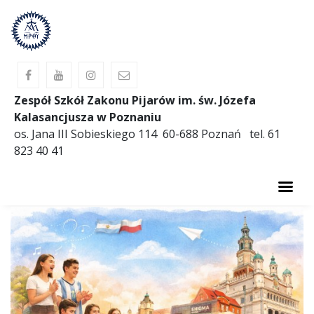
Zespół Szkół Zakonu Pijarów im. św. Józefa
Kalasancjusza w Poznaniu
os. Jana III Sobieskiego 114 60-688 Poznań tel. 61
823 40 41
AKTUALNOŚCI
O SZKOLE
PREWENCJA
OBIADY