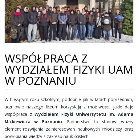
BIBLIOTEKA
RADA RODZICÓW
PLAN LEKCJI
MY I NASZE SUKCESY
WSPÓŁPRACA Z
WSPÓŁPRACA
WYDZIAŁEM FIZYKI UAM
WSPIERAJ NAS
W POZNANIU
POZNAŃSKI BIEG JOŃCA
REKRUTACJA
W bieżącym roku szkolnym, podobnie jak w latach poprzednich,
KONTAKT
uczniowie naszego liceum korzystają z możliwości, jakie daje
20 LECIE SZKOŁY
współpraca z
Wydziałem Fizyki Uniwersytetu im. Adama
Mickiewicza w Poznaniu
. Partnerstwo to stanowi ważny
element rozwijania zainteresowań naukowych młodzieży oraz
pogłębiania wiedzy z zakresu nauk ścisłych.