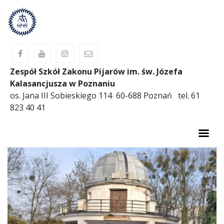
Zespół Szkół Zakonu Pijarów im. św. Józefa
Kalasancjusza w Poznaniu
os. Jana III Sobieskiego 114 60-688 Poznań tel. 61
823 40 41
AKTUALNOŚCI
O SZKOLE
PREWENCJA
OBIADY