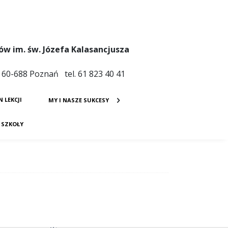
ów im. św. Józefa Kalasancjusza
4 60-688 Poznań tel. 61 823 40 41
N LEKCJI
MY I NASZE SUKCESY
E SZKOŁY