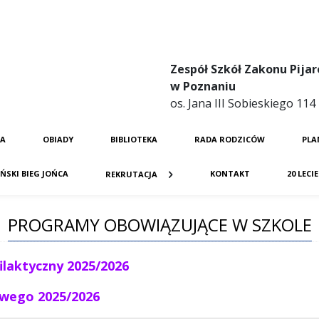
Zespół Szkół Zakonu Pijar
w Poznaniu
os. Jana III Sobieskiego 11
JA
OBIADY
BIBLIOTEKA
RADA RODZICÓW
PLA
ŃSKI BIEG JOŃCA
KONTAKT
20 LECI
REKRUTACJA
PROGRAMY OBOWIĄZUJĄCE W SZKOLE
laktyczny 2025/2026
owego 2
025/2026